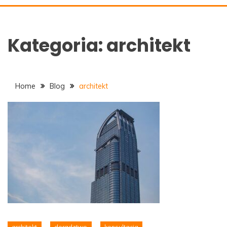
ALAN-DOM.PL
Kategoria:
architekt
Home
Blog
architekt
architekt
doradztwo
konsultacja