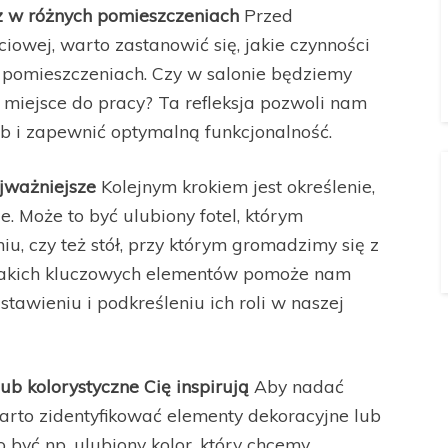
sz w różnych pomieszczeniach
Przed
iowej, warto zastanowić się, jakie czynności
pomieszczeniach. Czy w salonie będziemy
o miejsce do pracy? Ta refleksja pozwoli nam
b i zapewnić optymalną funkcjonalność.
ajważniejsze
Kolejnym krokiem jest określenie,
e. Może to być ulubiony fotel, którym
u, czy też stół, przy którym gromadzimy się z
ie takich kluczowych elementów pomoże nam
tawieniu i podkreśleniu ich roli w naszej
lub kolorystyczne Cię inspirują
Aby nadać
rto zidentyfikować elementy dekoracyjne lub
to być np. ulubiony kolor, który chcemy